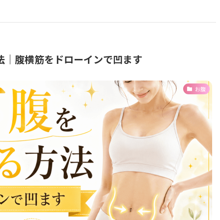
法｜腹横筋をドローインで凹ます
お腹