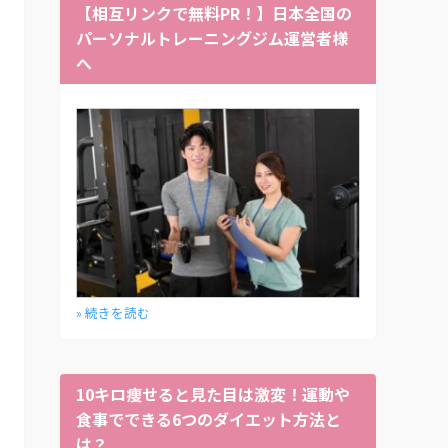
【相互リンクで無料PR！】日本全国の
パーソナルトレーニングジム運営者様
へ
» 続きを読む
10キロ痩せると見た目は激変！運動や
食事でできる6つのダイエット方法と
は？