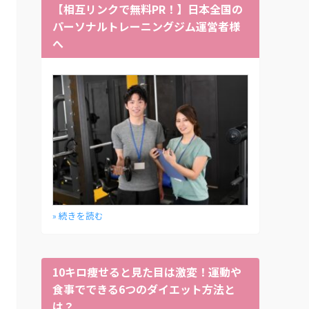
【相互リンクで無料PR！】日本全国の
パーソナルトレーニングジム運営者様
へ
» 続きを読む
10キロ痩せると見た目は激変！運動や
食事でできる6つのダイエット方法と
は？