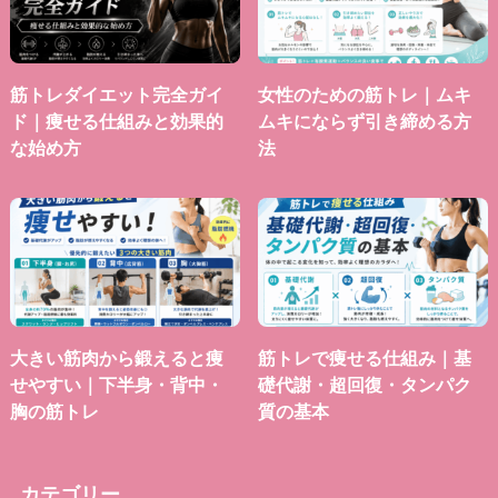
筋トレダイエット完全ガイ
女性のための筋トレ｜ムキ
ド｜痩せる仕組みと効果的
ムキにならず引き締める方
な始め方
法
大きい筋肉から鍛えると痩
筋トレで痩せる仕組み｜基
せやすい｜下半身・背中・
礎代謝・超回復・タンパク
胸の筋トレ
質の基本
カテゴリー