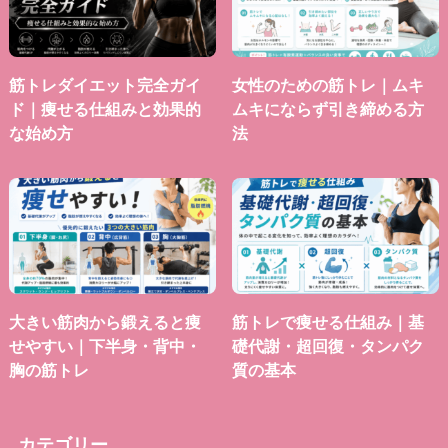
筋トレダイエット完全ガイ
女性のための筋トレ｜ムキ
ド｜痩せる仕組みと効果的
ムキにならず引き締める方
な始め方
法
大きい筋肉から鍛えると痩
筋トレで痩せる仕組み｜基
せやすい｜下半身・背中・
礎代謝・超回復・タンパク
胸の筋トレ
質の基本
カテゴリー