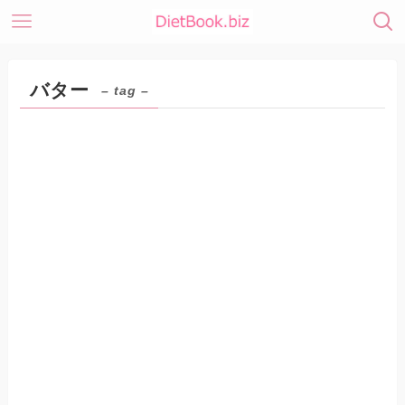
バター
– tag –