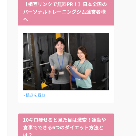
【相互リンクで無料PR！】日本全国の
パーソナルトレーニングジム運営者様
へ
» 続きを読む
10キロ痩せると見た目は激変！運動や
食事でできる6つのダイエット方法と
は？