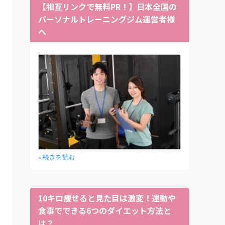
【相互リンクで無料PR！】日本全国の
パーソナルトレーニングジム運営者様
へ
» 続きを読む
10キロ痩せると見た目は激変！運動や
食事でできる6つのダイエット方法と
は？