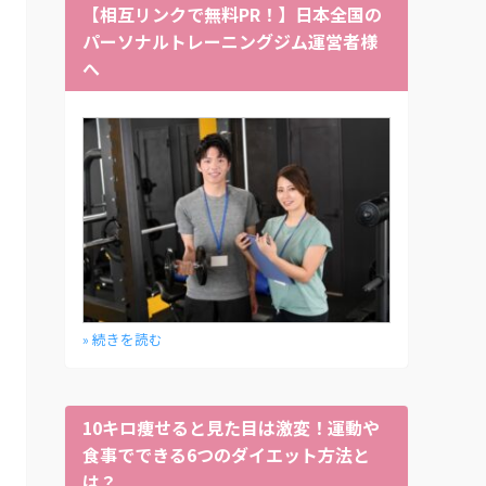
【相互リンクで無料PR！】日本全国の
パーソナルトレーニングジム運営者様
へ
» 続きを読む
10キロ痩せると見た目は激変！運動や
食事でできる6つのダイエット方法と
は？