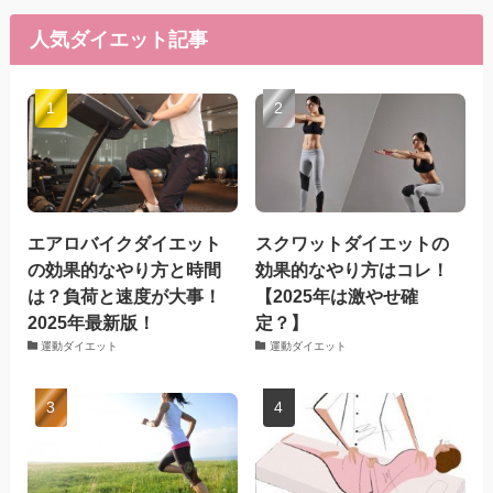
人気ダイエット記事
エアロバイクダイエット
スクワットダイエットの
の効果的なやり方と時間
効果的なやり方はコレ！
は？負荷と速度が大事！
【2025年は激やせ確
2025年最新版！
定？】
運動ダイエット
運動ダイエット