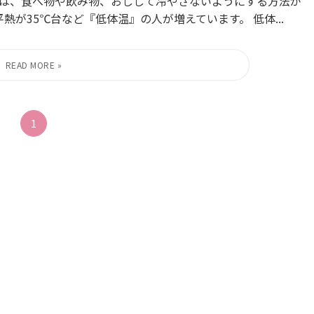
は、食べ物や飲み物、おしして冷やさないようにする方法が
熱が35℃台など『低体温』の人が増えています。 低体...
1