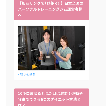
【相互リンクで無料PR！】日本全国の
パーソナルトレーニングジム運営者様
へ
» 続きを読む
10キロ痩せると見た目は激変！運動や
食事でできる6つのダイエット方法と
は？