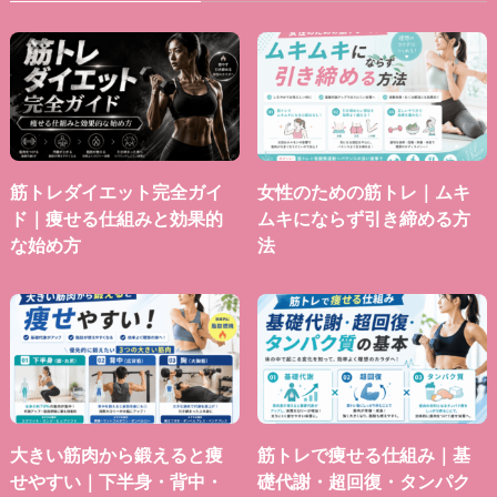
筋トレダイエット完全ガイ
女性のための筋トレ｜ムキ
ド｜痩せる仕組みと効果的
ムキにならず引き締める方
な始め方
法
大きい筋肉から鍛えると痩
筋トレで痩せる仕組み｜基
せやすい｜下半身・背中・
礎代謝・超回復・タンパク