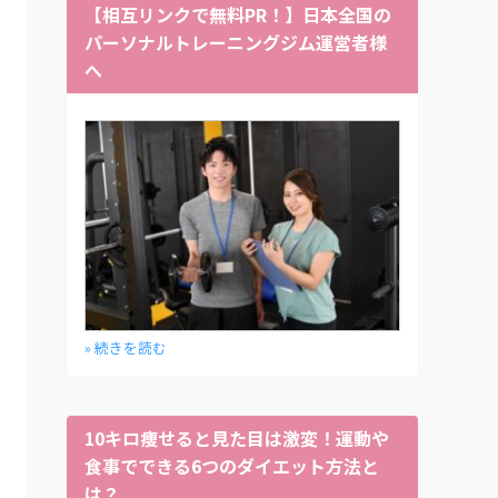
【相互リンクで無料PR！】日本全国の
パーソナルトレーニングジム運営者様
へ
» 続きを読む
10キロ痩せると見た目は激変！運動や
食事でできる6つのダイエット方法と
は？