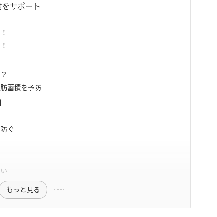
謝をサポート
プ！
プ！
る？
脂肪蓄積を予防
用
つ
を防ぐ
ない
もっと見る