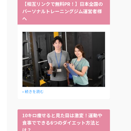
【相互リンクで無料PR！】日本全国の
パーソナルトレーニングジム運営者様
へ
» 続きを読む
10キロ痩せると見た目は激変！運動や
食事でできる6つのダイエット方法と
は？