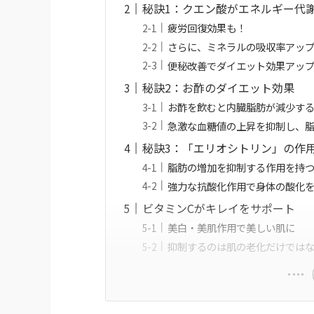
秘訣1：クエン酸がエネルギー代
疲労回復効果も！
さらに、ミネラルの吸収率アッ
便秘改善でダイエット効果アッ
秘訣2：お酢のダイエット効果
お酢を飲むと内臓脂肪が減少す
急激な血糖値の上昇を抑制し、
秘訣3：「エリオシトリン」の作
脂肪の増加を抑制する作用を持
強力な抗酸化作用で身体の酸化
ビタミンCがキレイをサポート
美白・美肌作用で美しい肌に
抑制するのは肌の老化だけでは