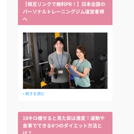
【相互リンクで無料PR！】日本全国の
パーソナルトレーニングジム運営者様
へ
» 続きを読む
10キロ痩せると見た目は激変！運動や
食事でできる6つのダイエット方法と
は？