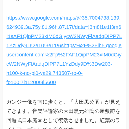
https://www.google.com/maps/@35.7004738,139.
624939,3a,75y,81.96h,87.17t/data=!3m8!1e1!3m6
!1sAF1QipPM23xIM0dGiycW2NWyFlAadqDIPP7L
1YzDdy9D!2e10!3e11!6shttps:%2F%2Flh5.google
usercontent.com%2Fp%2FAF1QipPM23xIM0dGiy
cW2NWyFlAadqDIPP7L1YzDdy9D%3Dw203-
h100-k-no-pi0-ya29.743507-ro-0-
fo100!7i11200!8i5600
ガンジー像を南に歩くと、「大田黒公園」が見え
てきます。音楽評論家の大田黒元雄氏の屋敷跡を
回遊式日本庭園として復活させました。紅葉のラ