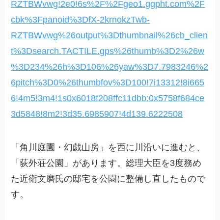
RZTBWvwg!2e0!6s%2F%2Fgeo1.ggpht.com%2F
cbk%3Fpanoid%3DfX-2krnokzTwb-
RZTBWvwg%26output%3Dthumbnail%26cb_clien
t%3Dsearch.TACTILE.gps%26thumb%3D2%26w
%3D234%26h%3D106%26yaw%3D7.7983246%2
6pitch%3D0%26thumbfov%3D100!7i13312!8i665
6!4m5!3m4!1s0x6018f208ffc11dbb:0x5758f684ce
3d5848!8m2!3d35.6985907!4d139.6222508
「角川庭園・幻戯山房」を西に川沿いに進むと、
「荻外荘公園」があります。総理大臣を3度務め
た近衛文磨氏の邸宅を公園に整備し直したもので
す。