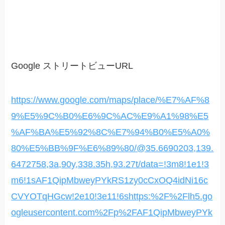
Google ストリートビューURL
https://www.google.com/maps/place/%E7%AF%8
9%E5%9C%B0%E6%9C%AC%E9%A1%98%E5
%AF%BA%E5%92%8C%E7%94%B0%E5%A0%
80%E5%BB%9F%E6%89%80/@35.6690203,139.
6472758,3a,90y,338.35h,93.27t/data=!3m8!1e1!3
m6!1sAF1QipMbweyPYkRS1zy0cCxOQ4idNi16c
CVYOTqHGcw!2e10!3e11!6shttps:%2F%2Flh5.go
ogleusercontent.com%2Fp%2FAF1QipMbweyPYk