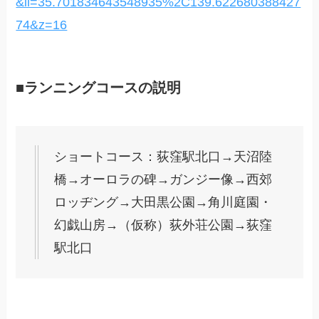
&ll=35.701834643548935%2C139.622680388427
74&z=16
■ランニングコースの説明
ショートコース：荻窪駅北口→天沼陸
橋→オーロラの碑→ガンジー像→西郊
ロッヂング→大田黒公園→角川庭園・
幻戯山房→（仮称）荻外荘公園→荻窪
駅北口