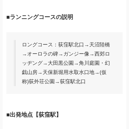
■ランニングコースの説明
ロングコース：荻窪駅北口→天沼陸橋
→オーロラの碑→ガンジー像→西郊ロ
ッヂング→大田黒公園→角川庭園・幻
戯山房→天保新堀用水取水口地→(仮
称)荻外荘公園→荻窪駅北口
■出発地点【荻窪駅】