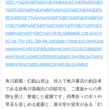
0051+%E6%9D%B1%E4%BA%AC%E9%83%BD
%E6%9D%89%E4%B8%A6%E5%8C%BA%E8%
8D%BB%E7%AA%AA%EF%BC%93%E4%B8%8
1%E7%9B%AE%EF%BC%91%EF%BC%95%E2
%88%92%EF%BC%91/@35.6988909,139.62474
82,3a,75y,182.76h,84.34t/data=!3m6!1e1!3m4!1se
HwAVAnC45FtGPB5u58zHg!2e0!7i13312!8i6656!
4m5!3m4!1s0x6018f2095f1a9a83:0x439c1e704c9
8d691!8m2!3d35.6989324!4d139.6246862
角川庭園・幻戯山房は、俳人で角川書店の創設者
である故角川源義氏の旧邸宅を、ご遺族からの寄
贈を受け、整備した庭園です。四季折々の木々や
草花を楽しめる庭園と、展示室や貸室がある「幻