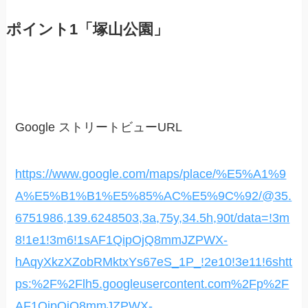
ポイント1「塚山公園」
Google ストリートビューURL
https://www.google.com/maps/place/%E5%A1%9
A%E5%B1%B1%E5%85%AC%E5%9C%92/@35.
6751986,139.6248503,3a,75y,34.5h,90t/data=!3m
8!1e1!3m6!1sAF1QipOjQ8mmJZPWX-
hAqyXkzXZobRMktxYs67eS_1P_!2e10!3e11!6shtt
ps:%2F%2Flh5.googleusercontent.com%2Fp%2F
AF1QipOjQ8mmJZPWX-