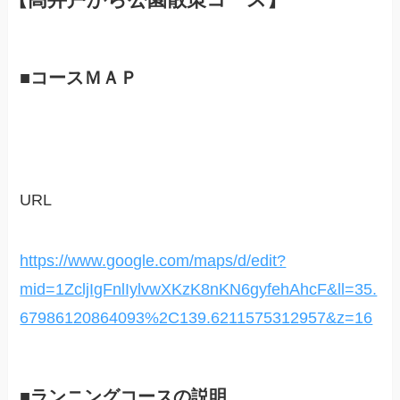
■コースＭＡＰ
URL
https://www.google.com/maps/d/edit?
mid=1ZcljIgFnlIylvwXKzK8nKN6gyfehAhcF&ll=35.
67986120864093%2C139.6211575312957&z=16
■ランニングコースの説明