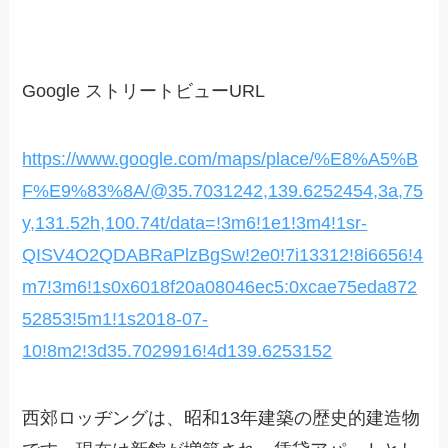
Google ストリートビューURL
https://www.google.com/maps/place/%E8%A5%B
F%E9%83%8A/@35.7031242,139.6252454,3a,75
y,131.52h,100.74t/data=!3m6!1e1!3m4!1sr-
QISV4O2QDABRaPlzBgSw!2e0!7i13312!8i6656!4
m7!3m6!1s0x6018f20a08046ec5:0xcae75eda872
52853!5m1!1s2018-07-
10!8m2!3d35.7029916!4d139.6253152
西郊ロッヂングは、昭和13年建築の歴史的建造物