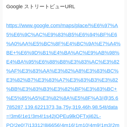
Google ストリートビューURL
https://www.google.com/maps/place/%E6%97%A
5%E6%9C%AC%E9%83%B5%E6%94%BF%E6
%A0%AA%E5%BC%8F%E4%BC%9A%E7%A4%
BE+%E6%9D%B1%E4%BA%AC%E9%AB%98%
E4%BA%95%E6%88%B8%E3%83%AC%E3%82
%AF%E3%83%AA%E3%82%A8%E3%83%BC%
E3%82%B7%E3%83%A7%E3%83%B3%E3%82
%BB%E3%83%B3%E3%82%BF%E3%83%BC+
%E5%85%A5%E3%82%8A%E5%8F%A3/@35.6
785287,139.6221373,3a,75y,319.46h,98.54t/data
=!3m6!1e1!3m4!1s42jQPEu9lkQFTxji62L-
PQ!2e0!7i13312!8i6656!4m16!1m10!4m9!1m3!2m