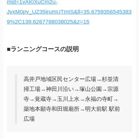
mid=1vAKlXuCm2u-
JvxM0py_UZ35irumUTmIS&ll=35.6759356545383
9%2C139.6267788038025&z=15
■ランニングコースの説明
高井戸地域区民センター広場→杉並清
掃工場→神田川沿い→塚山公園→宗源
寺→覚蔵寺→玉川上水→永福の寺町→
築地本願寺和田堀廟所→明大前駅 駅前
広場