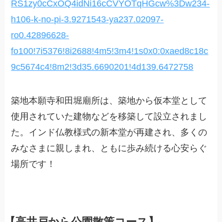
RS1zy0cCxOQ4idNi16cCVYOTqHGcw%3Dw234-
h106-k-no-pi-3.9271543-ya237.02097-
ro0.42896628-
fo100!7i5376!8i2688!4m5!3m4!1s0x0:0xaed8c18c
9c5674c4!8m2!3d35.6690201!4d139.6472758
築地本願寺和田堀廟所は、築地から仮本堂として
使用されていた建物などを移築して設立されまし
た。インド仏教様式の新本堂が再建され、多くの
みなさまに親しまれ、ともに歩み続ける心安らぐ
場所です！
【高井戸から公園散策コース】