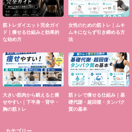
筋トレダイエット完全ガイ
女性のための筋トレ｜ムキ
ド｜痩せる仕組みと効果的
ムキにならず引き締める方
な始め方
法
大きい筋肉から鍛えると痩
筋トレで痩せる仕組み｜基
せやすい｜下半身・背中・
礎代謝・超回復・タンパク
胸の筋トレ
質の基本
カテゴリー