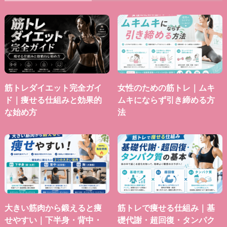
筋トレダイエット完全ガイ
女性のための筋トレ｜ムキ
ド｜痩せる仕組みと効果的
ムキにならず引き締める方
な始め方
法
大きい筋肉から鍛えると痩
筋トレで痩せる仕組み｜基
せやすい｜下半身・背中・
礎代謝・超回復・タンパク