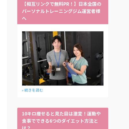
【相互リンクで無料PR！】日本全国の
パーソナルトレーニングジム運営者様
へ
» 続きを読む
10キロ痩せると見た目は激変！運動や
食事でできる6つのダイエット方法と
は？