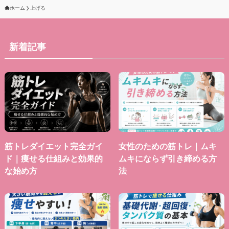
ホーム
上げる
新着記事
筋トレダイエット完全ガイ
女性のための筋トレ｜ムキ
ド｜痩せる仕組みと効果的
ムキにならず引き締める方
な始め方
法