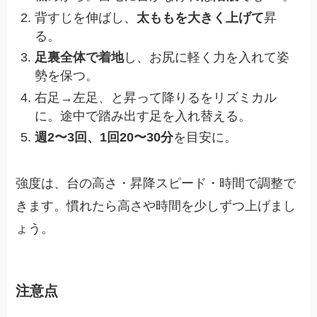
背すじを伸ばし、
太ももを大きく上げて
昇
る。
足裏全体で着地
し、お尻に軽く力を入れて姿
勢を保つ。
右足→左足、と昇って降りるをリズミカル
に。途中で踏み出す足を入れ替える。
週2〜3回、1回20〜30分
を目安に。
強度は、台の高さ・昇降スピード・時間で調整で
きます。慣れたら高さや時間を少しずつ上げまし
ょう。
注意点