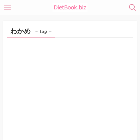
わかめ
– tag –