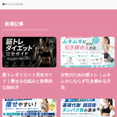
ホーム
わかめ
新着記事
筋トレダイエット完全ガイ
女性のための筋トレ｜ムキ
ド｜痩せる仕組みと効果的
ムキにならず引き締める方
な始め方
法