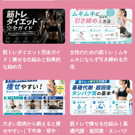
筋トレダイエット完全ガイ
女性のための筋トレ｜ムキ
ド｜痩せる仕組みと効果的
ムキにならず引き締める方
な始め方
法
大きい筋肉から鍛えると痩
筋トレで痩せる仕組み｜基
せやすい｜下半身・背中・
礎代謝・超回復・タンパク