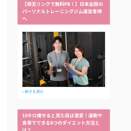
【相互リンクで無料PR！】日本全国の
パーソナルトレーニングジム運営者様
へ
» 続きを読む
10キロ痩せると見た目は激変！運動や
食事でできる6つのダイエット方法と
は？