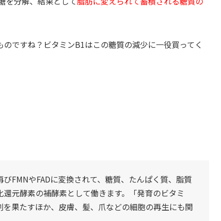
糖を分解、結果として
脂肪に変えられて蓄積される糖質の
ものですね？ビタミンB1はこの糖質の減少に一役買ってく
。
びFMNやFADに変換されて、糖質、たんぱく質、脂質
化還元酵素の補酵素として働きます。「発育のビタミ
割を果たすほか、皮膚、髪、爪などの細胞の再生にも関