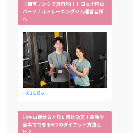
【相互リンクで無料PR！】日本全国の
パーソナルトレーニングジム運営者様
へ
» 続きを読む
10キロ痩せると見た目は激変！運動や
食事でできる6つのダイエット方法と
は？