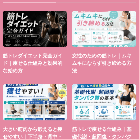
筋トレダイエット完全ガイ
女性のための筋トレ｜ムキ
ド｜痩せる仕組みと効果的
ムキにならず引き締める方
な始め方
法
大きい筋肉から鍛えると痩
筋トレで痩せる仕組み｜基
せやすい｜下半身・背中・
礎代謝・超回復・タンパク