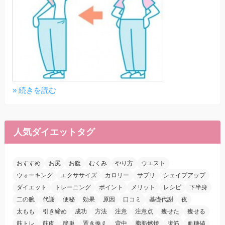
» 続きを読む
人気ダイエットタグ
おすすめ
お尻
お腹
むくみ
やり方
ウエスト
ウォーキング
エクササイズ
カロリー
サプリ
シェイプアップ
ダイエット
トレーニング
ポイント
メリット
レシピ
下半身
二の腕
代謝
便秘
効果
原因
口コミ
基礎代謝
夜
太もも
引き締め
成功
方法
注意
注意点
痩せた
痩せる
筋トレ
筋肉
簡単
置き換え
背中
脂肪燃焼
腹筋
血糖値