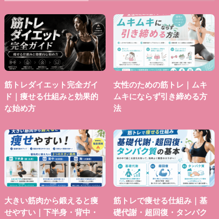
筋トレダイエット完全ガイ
女性のための筋トレ｜ムキ
ド｜痩せる仕組みと効果的
ムキにならず引き締める方
な始め方
法
大きい筋肉から鍛えると痩
筋トレで痩せる仕組み｜基
せやすい｜下半身・背中・
礎代謝・超回復・タンパク