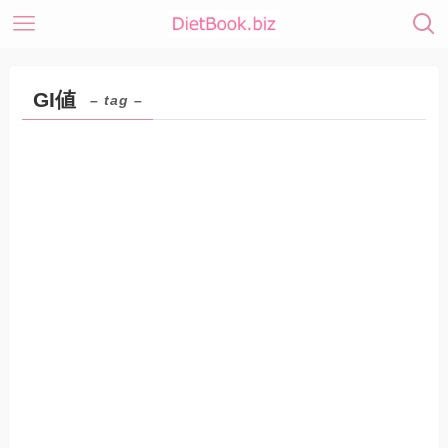
GI値
– tag –