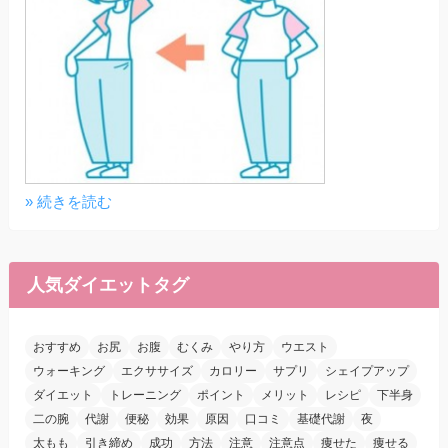
» 続きを読む
人気ダイエットタグ
おすすめ
お尻
お腹
むくみ
やり方
ウエスト
ウォーキング
エクササイズ
カロリー
サプリ
シェイプアップ
ダイエット
トレーニング
ポイント
メリット
レシピ
下半身
二の腕
代謝
便秘
効果
原因
口コミ
基礎代謝
夜
太もも
引き締め
成功
方法
注意
注意点
痩せた
痩せる