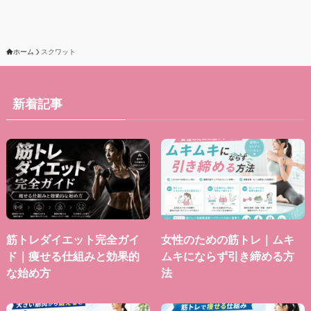
ホーム
スクワット
新着記事
筋トレダイエット完全ガイ
女性のための筋トレ｜ムキ
ド｜痩せる仕組みと効果的
ムキにならず引き締める方
な始め方
法