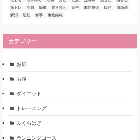
太もも
引き締め
成功
方法
注意
注意点
痩せた
痩せる
筋トレ
筋肉
簡単
置き換え
背中
脂肪燃焼
腹筋
血糖値
解消
運動
食事
食物繊維
カテゴリー
お尻
お腹
ダイエット
トレーニング
ふくらはぎ
ランニングコース