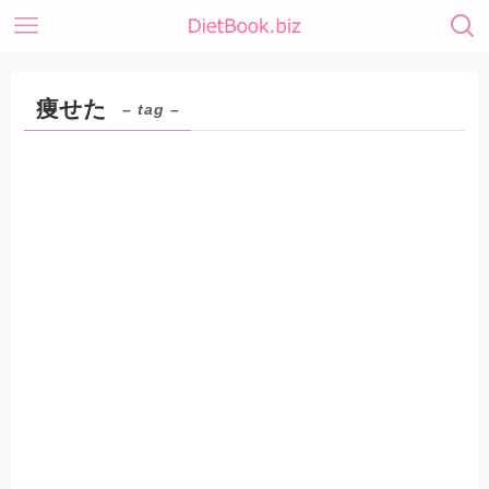
痩せた
– tag –