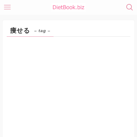
痩せる
– tag –