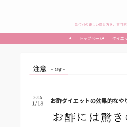
部位別の正しい痩せ方を、専門家
トップページ
ダイエ
注意
– tag –
2015
お酢ダイエットの効果的なや
1/18