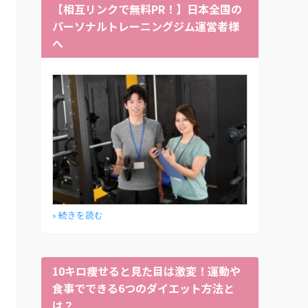
【相互リンクで無料PR！】日本全国の
パーソナルトレーニングジム運営者様
へ
» 続きを読む
10キロ痩せると見た目は激変！運動や
食事でできる6つのダイエット方法と
は？